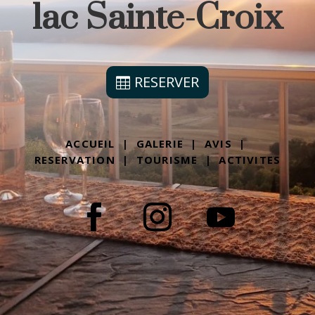
lac Sainte-Croix
RESERVER
ACCUEIL
|
GALERIE
|
AVIS
|
RESERVATION
|
TOURISME
|
ACTIVITES