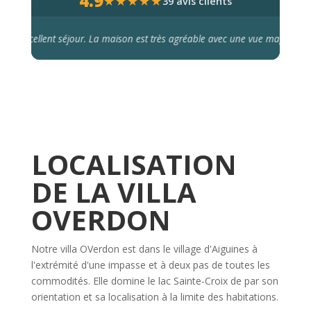
4.9
★
★
★
★
★
39 avis clients
vue magnifique sur le lac. Le petit… »
— Caroline
Vérifié sur Airbnb
↗
LOCALISATION
DE LA VILLA
OVERDON
Notre villa OVerdon est dans le village d'Aiguines à
l'extrémité d'une impasse et à deux pas de toutes les
commodités. Elle domine le lac Sainte-Croix de par son
orientation et sa localisation à la limite des habitations.