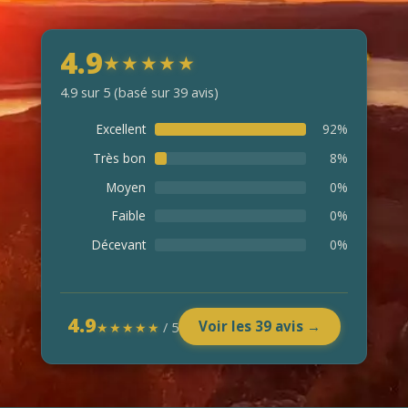
4.9
★
★
★
★
★
4.9 sur 5 (basé sur 39 avis)
Excellent
92%
Très bon
8%
Moyen
0%
Faible
0%
Décevant
0%
4.9
Voir les 39 avis →
★★★★★
/ 5